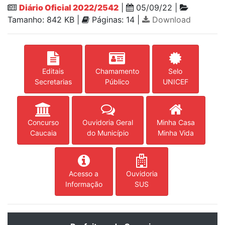
Diário Oficial 2022/2542
|
05/09/22 |
Tamanho: 842 KB |
Páginas: 14 |
Download
Editais
Chamamento
Selo
Secretarias
Público
UNICEF
Concurso
Ouvidoria Geral
Minha Casa
Caucaia
do Município
Minha Vida
Acesso a
Ouvidoria
Informação
SUS