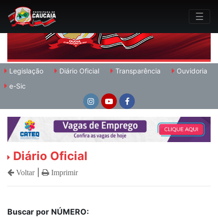
(current)
☰
Legislação
Diário Oficial
Transparência
Ouvidoria
e-Sic
Diário Oficial
|
Voltar
Imprimir
Buscar por NÚMERO: